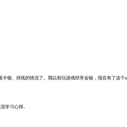
。
现卡顿、掉线的情况了。我以前玩游戏经常会输，现在有了这个a
交流学习心得。