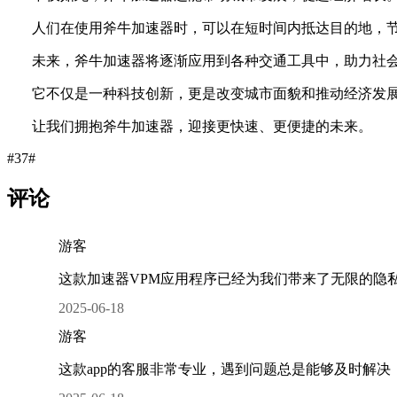
人们在使用斧牛加速器时，可以在短时间内抵达目的地，节
未来，斧牛加速器将逐渐应用到各种交通工具中，助力社会
它不仅是一种科技创新，更是改变城市面貌和推动经济发
让我们拥抱斧牛加速器，迎接更快速、更便捷的未来。
#37#
评论
游客
这款加速器VPM应用程序已经为我们带来了无限的隐
2025-06-18
游客
这款app的客服非常专业，遇到问题总是能够及时解决