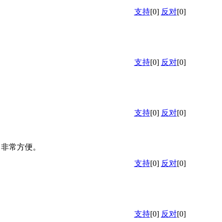
支持
[0]
反对
[0]
支持
[0]
反对
[0]
支持
[0]
反对
[0]
，非常方便。
支持
[0]
反对
[0]
支持
[0]
反对
[0]