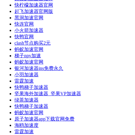
快柠檬加速器官网
起飞加速器官网版
黑洞加速官网
快连官网
小火箭加速器
快鸭官网
clash节点购买2元
蚂蚁加速官网
梯子npv加速
蚂蚁加速官网
银河加速器ins免费永久
小羽加速器
雷霆加速
快鸭梯子加速器
坚果海外加速器_坚果VP加速器
绿茶加速器
快鸭梯子加速器
蚂蚁加速官网
原子加速器app下载官网免费
海鸥加速度
雷霆加速