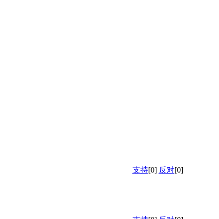
支持
[0]
反对
[0]