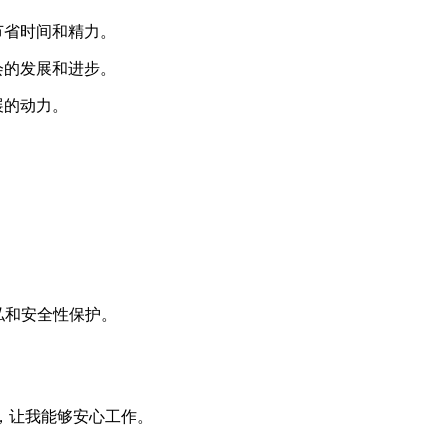
省时间和精力。
的发展和进步。
展的动力。
私和安全性保护。
，让我能够安心工作。