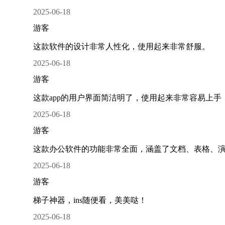
2025-06-18
游客
这款软件的设计非常人性化，使用起来非常舒服。
2025-06-18
游客
这款app的用户界面简洁明了，使用起来非常容易上
2025-06-18
游客
这款办公软件的功能非常全面，涵盖了文档、表格、
2025-06-18
游客
梯子神器，ins随便看，美美哒！
2025-06-18