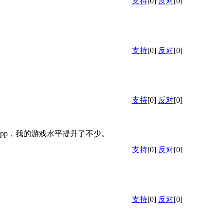
支持
[0]
反对
[0]
支持
[0]
反对
[0]
支持
[0]
反对
[0]
pp，我的游戏水平提升了不少。
支持
[0]
反对
[0]
支持
[0]
反对
[0]