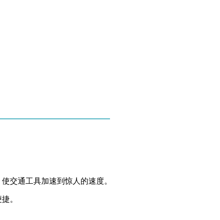
使交通工具加速到惊人的速度。
便捷。
。