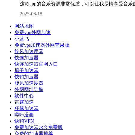
这款app的音乐资源非常优质，可以让我尽情享受音乐
2025-06-18
网站地图
免费vqn外网加速
小蓝鸟
免费vps加速器外网苹果版
旋风加速度器
快连加速器
快连加速器官网入口
原子加速器
快鸭加速器
旋风加速度器
外网网址导航
软件中心
雷霆加速
狂飙加速器
哔咔漫画
快鸭VPN
免费加速器永久免费版
免费的加速器推荐