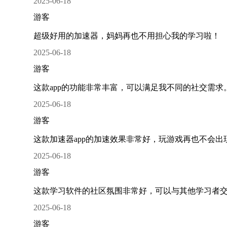
2025-06-18
游客
超级好用的加速器，妈妈再也不用担心我的学习啦！
2025-06-18
游客
这款app的功能非常丰富，可以满足我不同的社交需求
2025-06-18
游客
这款加速器app的加速效果非常好，玩游戏再也不会出
2025-06-18
游客
这款学习软件的社区氛围非常好，可以与其他学习者
2025-06-18
游客